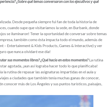
periencia? ¿Sobre qué temas conversaron con los ejecutivos y qué
izada. Desde pequeña siempre fui fan de toda la historia de
nces, cuando supe que visitaríamos la sede, en Burbank, donde
jos se iluminaron! Tener la oportunidad de conversar sobre temas
a empresa, también como ésta impacta todo el mundo, además de
t – Entertainment & Kids Products, Games & Interactive) y ver
eguro que nunca olvidaré ese día!
sfrutar sus momentos libres? ¿Qué hacía en estos momentos?
La rutina
tar agotada, ¡aun así lograba hacer todo lo que planificaba!
 la rutina de repasar las asignaturas impartidas en el aula y
a viajes a ciudades que también tenia muchas ganas de conocer,
n conocer más de Los Ángeles y sus puntos turísticos, paisajes,