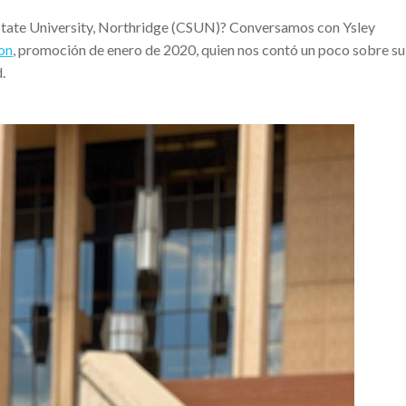
 State University, Northridge (CSUN)? Conversamos con Ysley
on
, promoción de enero de 2020, quien nos contó un poco sobre su
.