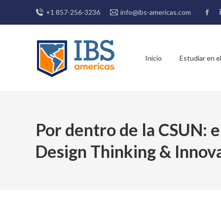
+1 857-256-3236
info@ibs-americas.com
Fac
pag
ope
in
Início
Estudiar en el
new
win
Por dentro de la CSUN: en
Design Thinking & Innov