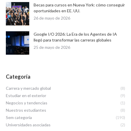
Becas para cursos en Nueva York: cómo conseguir
oportunidades en EE. UU.
26 de mayo de 2026
Google I/O 2026: La Era de los Agentes de IA
llegó para transformar las carreras globales
25 de mayo de 2026
Categoría
Carrera y mercado global
(8)
Estudiar en el exterior
(9)
Negocios y tendencias
(1)
Nuestros estudiantes
(8)
Sem categoria
(190)
Universidades asociadas
(2)