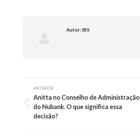
Autor:
IBS
Navegação
ANTERIOR
de
Anitta no Conselho de Administração
do Nubank. O que significa essa
Post
post:
anterior:
decisão?