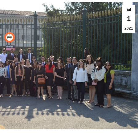
jul
1
2021