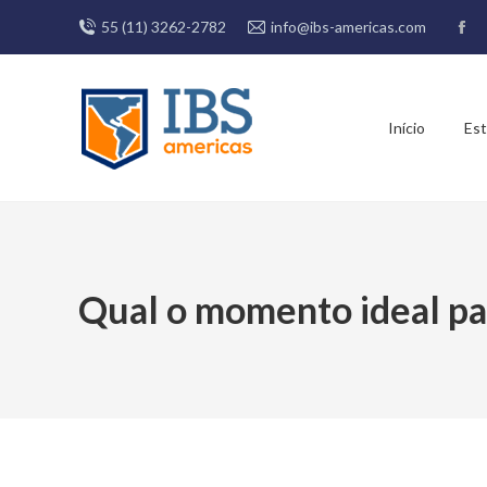
55 (11) 3262-2782
info@ibs-americas.com
Fa
pa
op
in
Início
Est
ne
wi
Qual o momento ideal pa