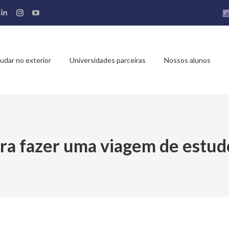
cebook
Linkedin
Instagram
YouTube
ge
page
page
page
ens
opens
opens
opens
in
in
in
udar no exterior
Universidades parceiras
Nossos alunos
w
new
new
new
ndow
window
window
window
ra fazer uma viagem de estud