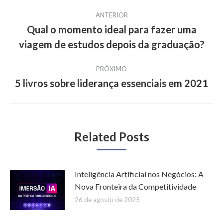
Navegação
ANTERIOR
de
Qual o momento ideal para fazer uma
Post
viagem de estudos depois da graduação?
post:
anterior:
PRÓXIMO
5 livros sobre liderança essenciais em 2021
Próximo
post:
Related Posts
Inteligência Artificial nos Negócios: A
Nova Fronteira da Competitividade
26 de agosto de 2025