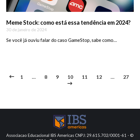
Meme Stock: como está essa tendência em 2024?
30 de janeiro de 2024
Se você já ouviu falar do caso GameStop, sabe como…
1
…
8
9
10
11
12
…
27
Associacao Educacional IBS Americas CNPJ: 29.615.702/0001-61 - ©