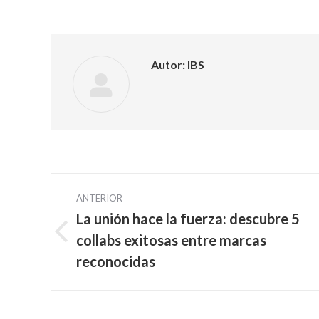
Autor:
IBS
Navegación
ANTERIOR
entre
La unión hace la fuerza: descubre 5
collabs exitosas entre marcas
Publicación
publicaciones
anterior:
reconocidas