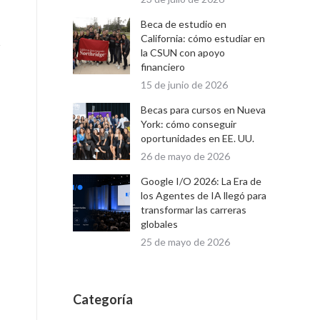
Beca de estudio en
California: cómo estudiar en
z
la CSUN con apoyo
financiero
15 de junio de 2026
Becas para cursos en Nueva
York: cómo conseguir
oportunidades en EE. UU.
26 de mayo de 2026
Google I/O 2026: La Era de
los Agentes de IA llegó para
transformar las carreras
globales
25 de mayo de 2026
Categoría