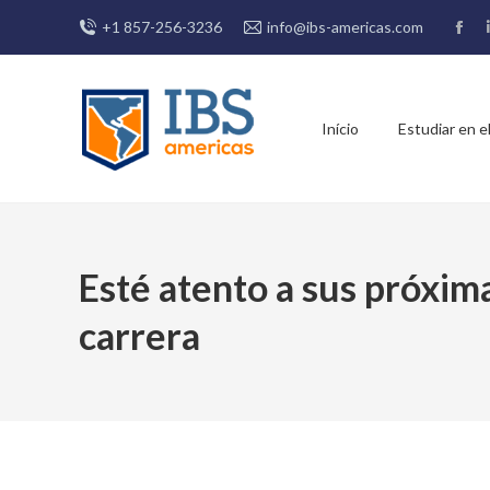
+1 857-256-3236
info@ibs-americas.com
Fac
pag
ope
in
Início
Estudiar en el
new
win
Esté atento a sus próxima
carrera