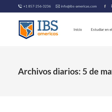
+1 857-256-3236
info@ibs-americas.com
Fac
pag
ope
in
Início
Estudiar en el
new
win
Archivos diarios:
5 de ma