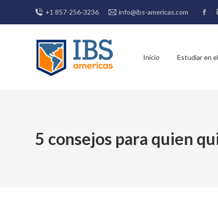
+1 857-256-3236
info@ibs-americas.com
Fac
pag
ope
in
Início
Estudiar en el
new
win
5 consejos para quien qu