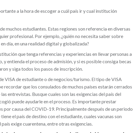
tante a la hora de escoger a cuál país ir y cual institución
e muchos estudiantes. Estas regiones son referencia en diversas
uier profesional. Por ejemplo, ¿quién no necesita saber sobre
n día, en una realidad digital y globalizada?
stitución que tenga referencias y experiencias en llevar personas a
cto, y entienda el proceso de admisión, y si es posible consiga becas
ron y siga todos los pasos de inscripción.
e VISA de estudiante o de negocios/turismo. El tipo de VISA
be recordar que los consulados de muchos países estarán cerrados
las entrevistas. Busque cuales son las exigencias del país del
scogió puede ayudarle en el proceso. Es importante prestar
íses por causa del COVID-19. Principalmente después de un periodo
tiene el país de destino con el estudiante, cuales vacunas son
l país exige cuarentena, entre otras exigencias.