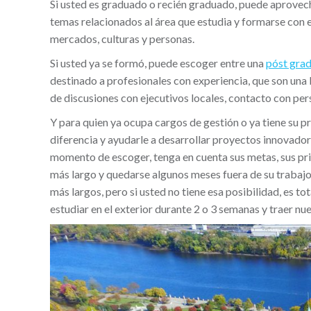
Si usted es graduado o recién graduado, puede aprovec
temas relacionados al área que estudia y formarse con e
mercados, culturas y personas.
Si usted ya se formó, puede escoger entre una
póst gra
destinado a profesionales con experiencia, que son una 
de discusiones con ejecutivos locales, contacto con per
Y para quien ya ocupa cargos de gestión o ya tiene su 
diferencia y ayudarle a desarrollar proyectos innovador
momento de escoger, tenga en cuenta sus metas, sus pr
más largo y quedarse algunos meses fuera de su trabajo 
más largos, pero si usted no tiene esa posibilidad, es 
estudiar en el exterior durante 2 o 3 semanas y traer n