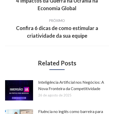
de
4 Impactos da Guerra na Ucrânia na
Post
Economia Global
post:
anterior:
PRÓXIMO
Confira 6 dicas de como estimular a
Próximo
criatividade da sua equipe
post:
Related Posts
Inteligência Artificial nos Negócios: A
Nova Fronteira da Competitividade
26 de agosto de 2025
Fluência no inglês como barreira para