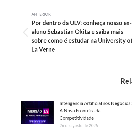
Navegação
ANTERIOR
de
Por dentro da ULV: conheça nosso ex-
aluno Sebastian Okita e saiba mais
post:
Post
sobre como é estudar na University o
anterior:
La Verne
Rel
Inteligência Artificial nos Negócios:
A Nova Fronteira da
Competitividade
26 de agosto de 2025