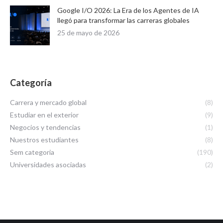
Google I/O 2026: La Era de los Agentes de IA
llegó para transformar las carreras globales
25 de mayo de 2026
Categoría
Carrera y mercado global
(8)
Estudiar en el exterior
(9)
Negocios y tendencias
(1)
Nuestros estudiantes
(8)
Sem categoria
(190)
Universidades asociadas
(2)