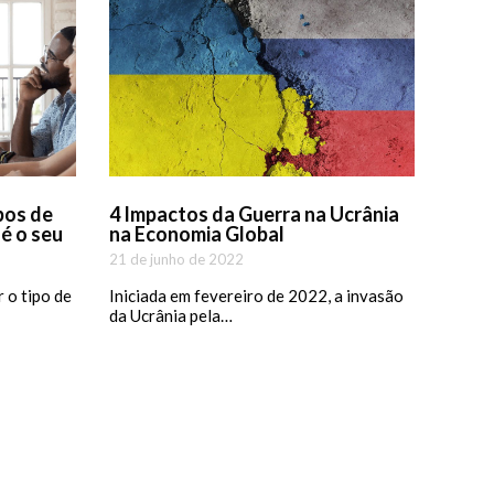
pos de
4 Impactos da Guerra na Ucrânia
 é o seu
na Economia Global
21 de junho de 2022
 o tipo de
Iniciada em fevereiro de 2022, a invasão
da Ucrânia pela…