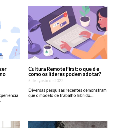
zer
Cultura Remote First: o que é e
 no
como os líderes podem adotar?
5 de agosto de 2022
Diversas pesquisas recentes demonstram
xperiência
que o modelo de trabalho híbrido…
…