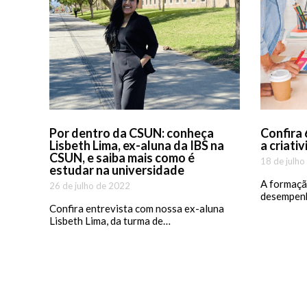
Por dentro da CSUN: conheça
Confira 
Lisbeth Lima, ex-aluna da IBS na
a criati
CSUN, e saiba mais como é
18 de julho
estudar na universidade
A formaçã
26 de julho de 2022
desempenh
Confira entrevista com nossa ex-aluna
Lisbeth Lima, da turma de…