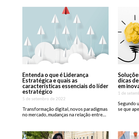
Entenda o que é Liderança
Soluções
Estratégica e quais as
dicas de
características essenciais do líder
em inov
estratégico
1 de setem
5 de setembro de 2022
Segundo um
Transformação digital, novos paradigmas
se que ap
no mercado, mudanças na relação entre…