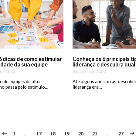
6 dicas de como estimular
Conheça os 6 principais ti
vidade da sua equipe
liderança e descubra qual
 de 2022
8 de julho de 2022
o de equipes de alto
Até alguns anos atrás, descobrir
o passa pelo estímulo…
liderança era…
1
…
17
18
19
20
21
…
27