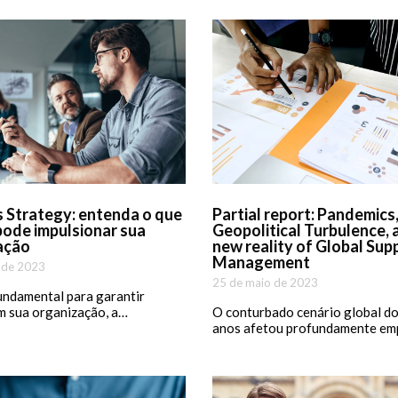
 Strategy: entenda o que
Partial report: Pandemics
pode impulsionar sua
Geopolitical Turbulence, 
ação
new reality of Global Sup
Management
 de 2023
25 de maio de 2023
undamental para garantir
m sua organização, a…
O conturbado cenário global do
anos afetou profundamente em