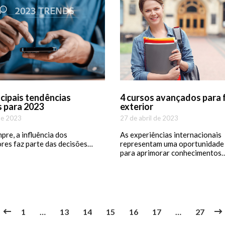
ncipais tendências
4 cursos avançados para 
s para 2023
exterior
de 2023
27 de abril de 2023
re, a influência dos
As experiências internacionais
res faz parte das decisões…
representam uma oportunidade
para aprimorar conhecimentos
1
…
13
14
15
16
17
…
27