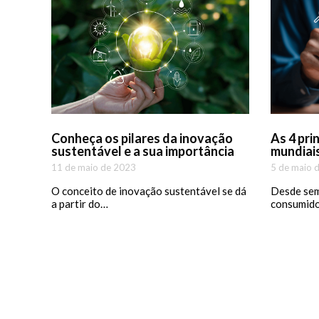
Conheça os pilares da inovação
As 4 pri
sustentável e a sua importância
mundiai
11 de maio de 2023
5 de maio 
O conceito de inovação sustentável se dá
Desde semp
a partir do…
consumido