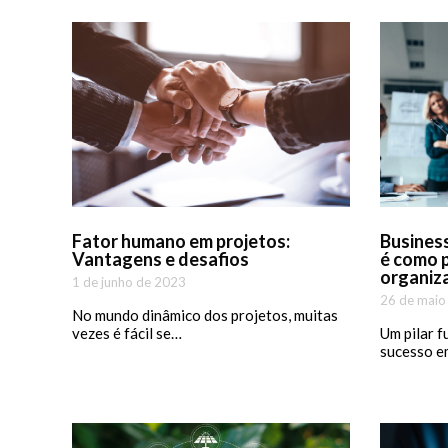
Fator humano em projetos:
Business
Vantagens e desafios
é como 
organiz
1 de junho de 2023
26 de maio
No mundo dinâmico dos projetos, muitas
vezes é fácil se…
Um pilar f
sucesso e