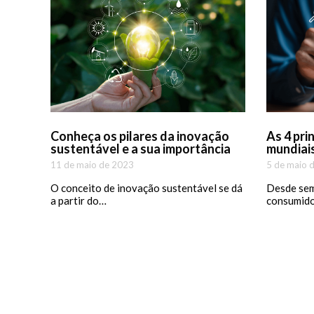
Conheça os pilares da inovação
As 4 pri
sustentável e a sua importância
mundiai
11 de maio de 2023
5 de maio 
O conceito de inovação sustentável se dá
Desde semp
a partir do…
consumido