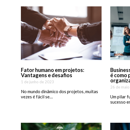
Fator humano em projetos:
Business
Vantagens e desafios
é como 
organiz
1 de junho de 2023
26 de maio
No mundo dinâmico dos projetos, muitas
vezes é fácil se…
Um pilar f
sucesso e