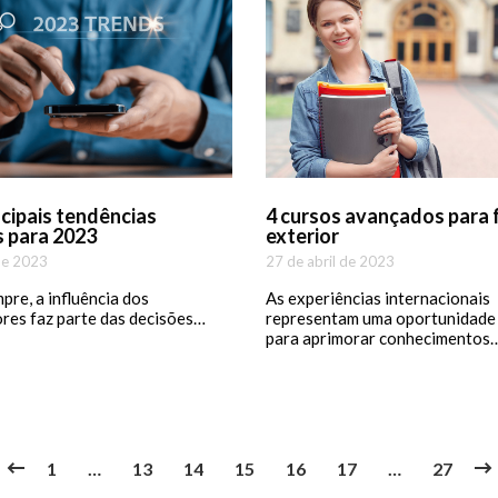
ncipais tendências
4 cursos avançados para 
s para 2023
exterior
de 2023
27 de abril de 2023
re, a influência dos
As experiências internacionais
res faz parte das decisões…
representam uma oportunidade
para aprimorar conhecimentos
1
…
13
14
15
16
17
…
27