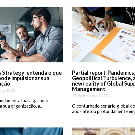
 Strategy: entenda o que
Partial report: Pandemics
pode impulsionar sua
Geopolitical Turbulence, 
ação
new reality of Global Sup
Management
 de 2023
25 de maio de 2023
undamental para garantir
m sua organização, a…
O conturbado cenário global do
anos afetou profundamente em