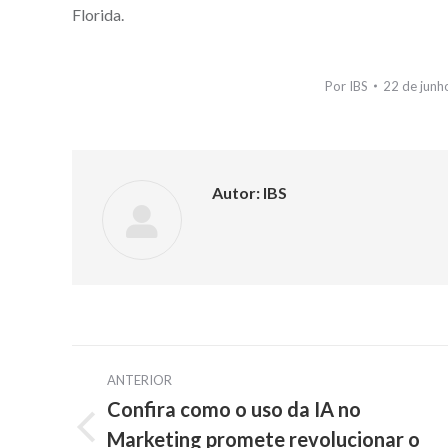
Florida.
Por
IBS
22 de junh
Autor:
IBS
Navegação
ANTERIOR
de
Confira como o uso da IA no
Marketing promete revolucionar o
Post