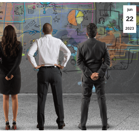
jun
22
2023